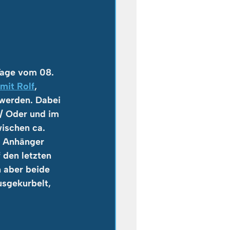
Tage vom 08. 
mit Rolf
, 
werden. Dabei 
/ Oder und im 
ischen ca. 
 Anhänger 
den letzten 
 aber beide 
sgekurbelt, 