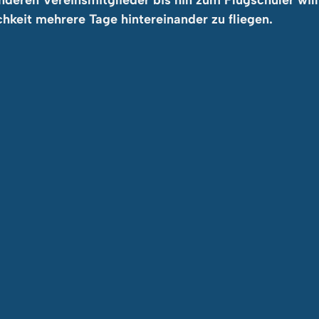
anderen Vereinsmitglieder bis hin zum Flugschüler wi
hkeit mehrere Tage hintereinander zu fliegen.