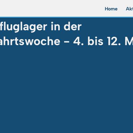
Home
Akt
zeit
luglager in der
hrtswoche - 4. bis 12. 