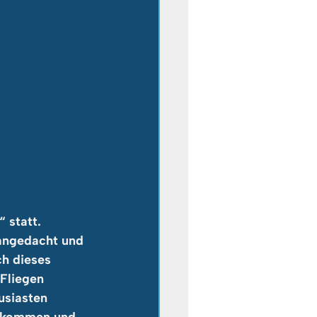
 statt. 
 angedacht und 
ch dieses 
Fliegen 
usiasten 