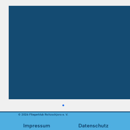
Aktuelle Beiträge
Alle ansehen
© 2026 Fliegerklub Roitzschjora e. V.
Datenschutz
Impressum